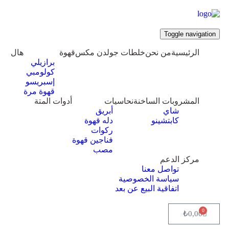
Toggle navigation
الرئيسية
من نحن
خلطات جولدن مكس
قهوة
هال
برازيلي
كولومبي
إسبريسو
قهوة مرة
المشروبات الساخنة
نحاسيات
أدوات المتة
شاي
أبريق
كابتشينو
‏دله قهوة
ركوات
فناجين قهوة
مصب
مركز الدعم
تواصل معنا
سياسة الخصوصية
اتفاقية البيع عن بعد
0
₺
0,00