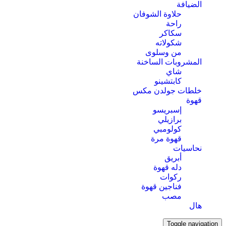
الضيافة
حلاوة الشوفان
راحة
سكاكر
شكولاته
من وسلوى
المشروبات الساخنة
شاي
كابتشينو
خلطات جولدن مكس
قهوة
إسبريسو
برازيلي
كولومبي
قهوة مرة
نحاسيات
أبريق
‏دله قهوة
ركوات
فناجين قهوة
مصب
هال
Toggle navigation