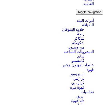
القائمة
Toggle navigation
أدوات المته
الضيافة
حلاوة الشوفان
راحة
سكاكر
شكولاته
من وسلوى
المشروبات الساخنة
شاي
كابتشينو
خلطات جولدن مكس
قهوة
إسبريسو
برازيلي
كولومبي
قهوة مرة
نحاسيات
أبريق
‏دله قهوة