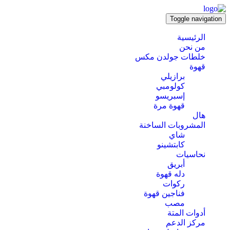
Toggle navigation
الرئيسية
من نحن
خلطات جولدن مكس
قهوة
برازيلي
كولومبي
إسبريسو
قهوة مرة
هال
المشروبات الساخنة
شاي
كابتشينو
نحاسيات
أبريق
‏دله قهوة
ركوات
فناجين قهوة
مصب
أدوات المتة
مركز الدعم