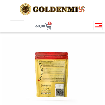
0
Toggle
₺
0,00
navigation