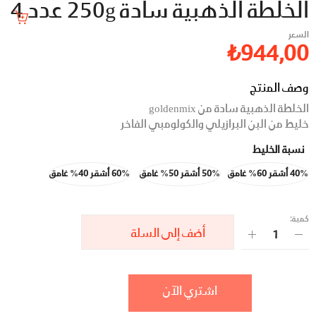
الخلطة الذهبية سادة 250g عدد 4
السعر
₺
944,00
وصف المنتج
الخلطة الذهبية سادة من
goldenmix
خليط من البن البرازيلي والكولومبي الفاخر
نسبة الخليط
40% أشقر 60% غامق
50% أشقر 50% غامق
60% أشقر 40% غامق
كمية:
أضف إلى السلة
اشتري الآن