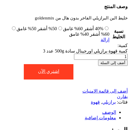
وصف المنتج
خليط البن البرازيلي الفاخر بدون هال من
goldenmix
40% أشقر 60% غامق
50% أشقر 50% غامق
نسبة
60% أشقر 40% غامق
الخليط
إزالة
كمية:
كمية قهوة برازيلي اورجينال سادة 500g عدد 3
أضف إلى السلة
اشتري الآن
أضف إلى قائمة الامنيات
يقارن
فئات:
برازيلي
,
قهوة
الوصف
معلومات إضافية