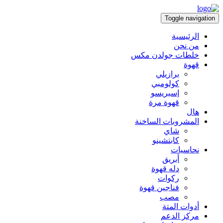
Toggle navigation
الرئيسية
من نحن
خلطات جولدن مكس
قهوة
برازيلي
كولومبي
إسبريسو
قهوة مرة
هال
المشروبات الساخنة
شاي
كابتشينو
نحاسيات
أبريق
‏دله قهوة
ركوات
فناجين قهوة
مصب
أدوات المتة
مركز الدعم