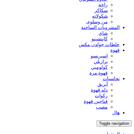
راحة
سكاكر
شكولاته
من وسلوى
المشروبات الساخنة
شاي
كابتشينو
خلطات جولدن مكس
قهوة
إسبريسو
برازيلي
كولومبي
قهوة مرة
نحاسيات
أبريق
‏دله قهوة
ركوات
فناجين قهوة
مصب
هال
Toggle navigation