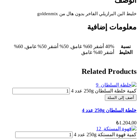
الوصف
خليط البن البرازيلي الفاخر بدون هال من
goldenmix
معلومات إضافية
نسبة
40% أشقر 60% غامق, 50% أشقر 50% غامق, 60%
الخليط
أشقر 40% غامق
Related Products
كمية خلطة السلطان 250g عدد 4
أضف إلى السلة
خلطة السلطان 250g عدد 4
₺
1.204,00
كمية قهوة المستكة 250g عدد 4