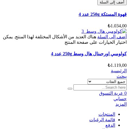
أضف إلى السلة
قهوة المستكة 250g عدد 4
₺
1.034,00
أضف إلى السلة
هناك العديد من الأشكال المختلفة لهذا المنتج. يمكن
اختيار الخيارات على صفحة المنتج
كولومبي اورجينال هال وسط 250g عدد 4
₺
1.119,00
الرئيسية
يبحث
0
عربة التسوق
حسابي
المزيد
المنتجات
قائمة الرغبات
الدفع