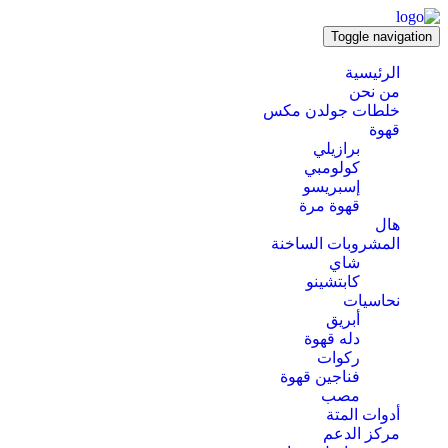
Toggle navigation
الرئيسية
من نحن
خلطات جولدن مكس
قهوة
برازيلي
كولومبي
إسبريسو
قهوة مرة
هال
المشروبات الساخنة
شاي
كابتشينو
نحاسيات
أبريق
‏دله قهوة
ركوات
فناجين قهوة
مصب
أدوات المتة
مركز الدعم