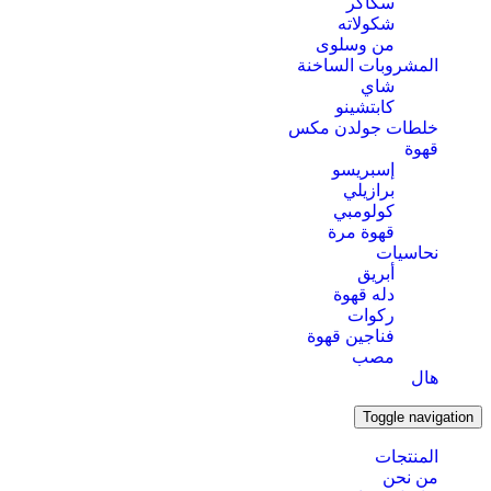
سكاكر
شكولاته
من وسلوى
المشروبات الساخنة
شاي
كابتشينو
خلطات جولدن مكس
قهوة
إسبريسو
برازيلي
كولومبي
قهوة مرة
نحاسيات
أبريق
‏دله قهوة
ركوات
فناجين قهوة
مصب
هال
Toggle navigation
المنتجات
من نحن