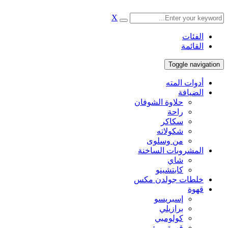
X
الفئات
القائمة
Toggle navigation
أدوات المته
الضيافة
حلاوة الشوفان
راحة
سكاكر
شكولاته
من وسلوى
المشروبات الساخنة
شاي
كابتشينو
خلطات جولدن مكس
قهوة
إسبريسو
برازيلي
كولومبي
قهوة مرة