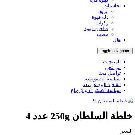
نحاسيات
أبريق
‏دله قهوة
ركوات
فناجين قهوة
مصب
هال
Toggle navigation
المنتجات
من نحن
تواصل معنا
سياسة الخصوصية
اتفاقية البيع عن بعد
سياسة الاسترداد والإرجاع
خلطة السلطان 250g عدد 4
السعر