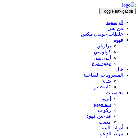
Toggle navigation
الرئيسية
من نحن
خلطات جولدن مكس
قهوة
برازيلي
كولومبي
إسبريسو
قهوة مرة
هال
المشروبات الساخنة
شاي
كابتشينو
نحاسيات
أبريق
‏دله قهوة
ركوات
فناجين قهوة
مصب
أدوات المتة
مركز الدعم