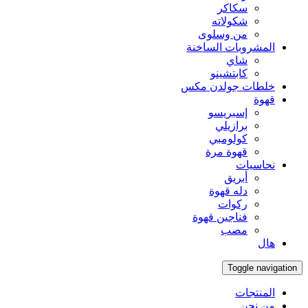
سكاكر
شكولاته
من وسلوى
المشروبات الساخنة
شاي
كابتشينو
خلطات جولدن مكس
قهوة
إسبريسو
برازيلي
كولومبي
قهوة مرة
نحاسيات
أبريق
‏دله قهوة
ركوات
فناجين قهوة
مصب
هال
Toggle navigation
المنتجات
من نحن