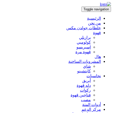
Toggle navigation
الرئيسية
من نحن
خلطات جولدن مكس
قهوة
برازيلي
كولومبي
إسبريسو
قهوة مرة
هال
المشروبات الساخنة
شاي
كابتشينو
نحاسيات
أبريق
‏دله قهوة
ركوات
فناجين قهوة
مصب
أدوات المتة
مركز الدعم