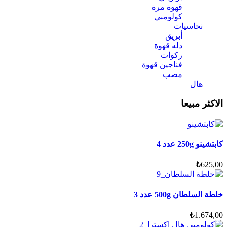
قهوة مرة
كولومبي
نحاسيات
أبريق
‏دله قهوة
ركوات
فناجين قهوة
مصب
هال
الاكثر مبيعا
كابتشينو 250g عدد 4
₺
625,00
خلطة السلطان 500g عدد 3
₺
1.674,00