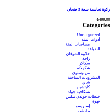
ركوة نحاسية سعة 3 فنجان
₺
499,00
Categories
Uncategorized
أدوات المته
مصاصات المتة
الضيافة
حلاوة الشوفان
راحة
سكاكر
شكولاته
من وسلوى
المشروبات الساخنة
شاي
كابتشينو
نسكافيه جولد
خلطات جولدن مكس
قهوة
إسبريسو
برازيلي