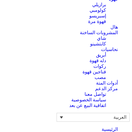
برازيلي
كولومبي
إسبريسو
قهوة مرة
هال
المشروبات الساخنة
شاي
كابتشينو
نحاسيات
أبريق
‏دله قهوة
ركوات
فناجين قهوة
مصب
أدوات المتة
مركز الدعم
تواصل معنا
سياسة الخصوصية
اتفاقية البيع عن بعد
العربية
الرئيسية