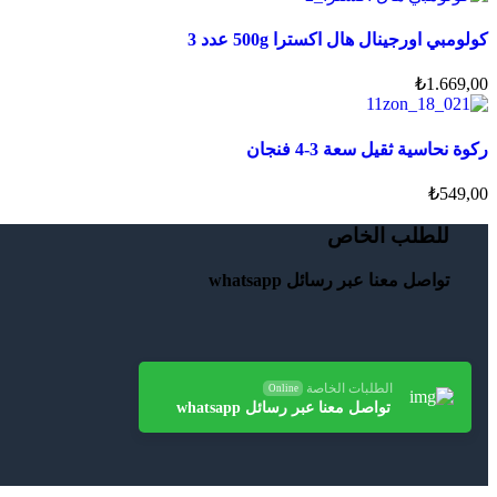
كولومبي اورجينال هال اكسترا 500g عدد 3
₺
1.669,00
ركوة نحاسية ثقيل سعة 3-4 فنجان
₺
549,00
للطلب الخاص
تواصل معنا عبر رسائل whatsapp
الطلبات الخاصة
Online
تواصل معنا عبر رسائل whatsapp