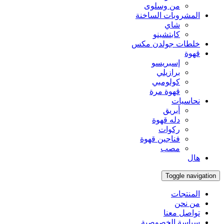
من وسلوى
المشروبات الساخنة
شاي
كابتشينو
خلطات جولدن مكس
قهوة
إسبريسو
برازيلي
كولومبي
قهوة مرة
نحاسيات
أبريق
‏دله قهوة
ركوات
فناجين قهوة
مصب
هال
Toggle navigation
المنتجات
من نحن
تواصل معنا
سياسة الخصوصية