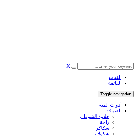
X
الفئات
القائمة
Toggle navigation
أدوات المته
الضيافة
حلاوة الشوفان
راحة
سكاكر
شكولاته