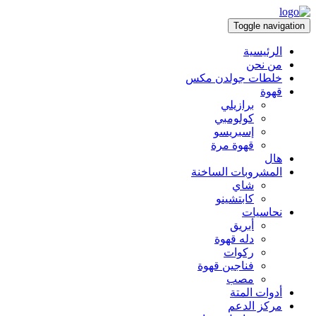
Toggle navigation
الرئيسية
من نحن
خلطات جولدن مكس
قهوة
برازيلي
كولومبي
إسبريسو
قهوة مرة
هال
المشروبات الساخنة
شاي
كابتشينو
نحاسيات
أبريق
‏دله قهوة
ركوات
فناجين قهوة
مصب
أدوات المتة
مركز الدعم