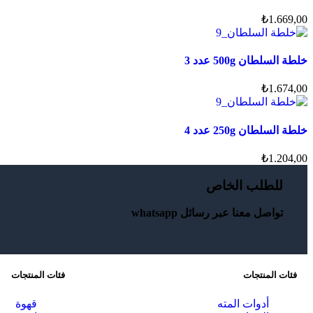
₺
1.669,00
خلطة السلطان 500g عدد 3
₺
1.674,00
خلطة السلطان 250g عدد 4
₺
1.204,00
للطلب الخاص
تواصل معنا عبر رسائل whatsapp
فئات المنتجات
فئات المنتجات
أدوات المته
قهوة