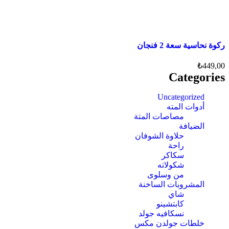
ركوة نحاسية سعة 2 فنجان
₺
449,00
Categories
Uncategorized
أدوات المته
مصاصات المتة
الضيافة
حلاوة الشوفان
راحة
سكاكر
شكولاته
من وسلوى
المشروبات الساخنة
شاي
كابتشينو
نسكافيه جولد
خلطات جولدن مكس