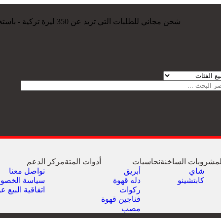
شحن مجاني للطلبات التي تزيد عن 350 ليرة تركية - باستخدام الكود: الشحن
لمشروبات الساخنة
نحاسيات
أدوات المتة
مركز الدعم
شاي
أبريق
تواصل معنا
كابتشينو
‏دله قهوة
سياسة الخصو
ركوات
اتفاقية البيع ع
فناجين قهوة
مصب