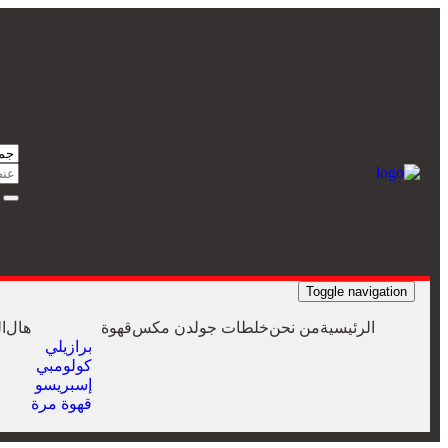
Toggle navigation
الرئيسية
من نحن
خلطات جولدن مكس
قهوة
هال
ا
برازيلي
كولومبي
إسبريسو
قهوة مرة