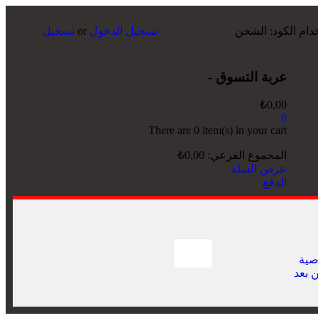
تسجيل الدخول
or
تسجيل
عربة التسوق -
₺
0,00
0
There are
0 item(s)
in your cart
المجموع الفرعي:
0,00
₺
عرض السلة
الدفع
صية
ن بعد