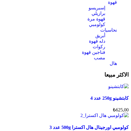
قهوة
إسبريسو
برازيلي
قهوة مرة
كولومبي
نحاسيات
أبريق
‏دله قهوة
ركوات
فناجين قهوة
مصب
هال
الاكثر مبيعا
كابتشينو 250g عدد 4
₺
625,00
كولومبي اورجينال هال اكسترا 500g عدد 3