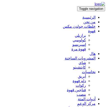
Toggle navigation
الرئيسية
من نحن
خلطات جولدن مكس
قهوة
برازيلي
كولومبي
إسبريسو
قهوة مرة
هال
المشروبات الساخنة
شاي
كابتشينو
نحاسيات
أبريق
‏دله قهوة
ركوات
فناجين قهوة
مصب
أدوات المتة
مركز الدعم