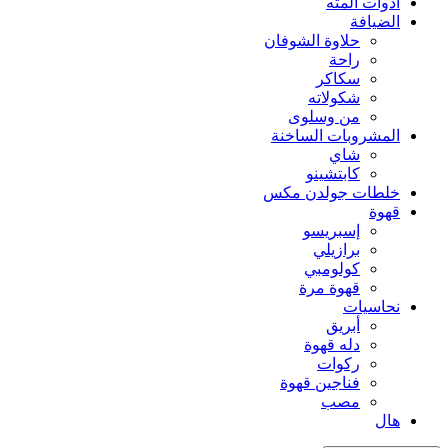
أدوات المته
الضيافة
حلاوة الشوفان
راحة
سكاكر
شكولاته
من وسلوى
المشروبات الساخنة
شاي
كابتشينو
خلطات جولدن مكس
قهوة
إسبريسو
برازيلي
كولومبي
قهوة مرة
نحاسيات
أبريق
‏دله قهوة
ركوات
فناجين قهوة
مصب
هال