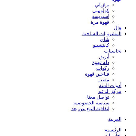
برازيلي
كولومبي
إسبريسو
قهوة مرة
هال
المشروبات الساخنة
شاي
كابتشينو
نحاسيات
أبريق
‏دله قهوة
ركوات
فناجين قهوة
مصب
أدوات المتة
مركز الدعم
تواصل معنا
سياسة الخصوصية
اتفاقية البيع عن بعد
العربية
الرئيسية
نحاسيات