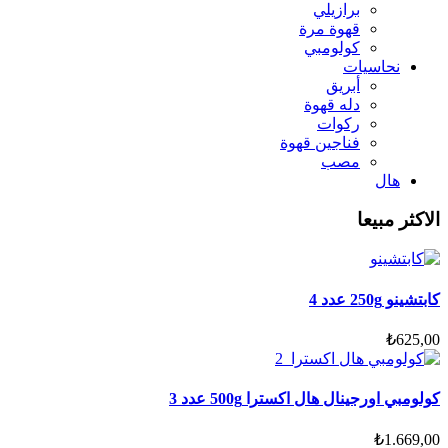
برازيلي
قهوة مرة
كولومبي
نحاسيات
أبريق
‏دله قهوة
ركوات
فناجين قهوة
مصب
هال
الاكثر مبيعا
كابتشينو 250g عدد 4
₺
625,00
كولومبي اورجينال هال اكسترا 500g عدد 3
₺
1.669,00