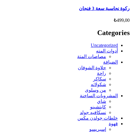
ركوة نحاسية سعة 3 فنجان
₺
499,00
Categories
Uncategorized
أدوات المته
مصاصات المتة
الضيافة
حلاوة الشوفان
راحة
سكاكر
شكولاته
من وسلوى
المشروبات الساخنة
شاي
كابتشينو
نسكافيه جولد
خلطات جولدن مكس
قهوة
إسبريسو