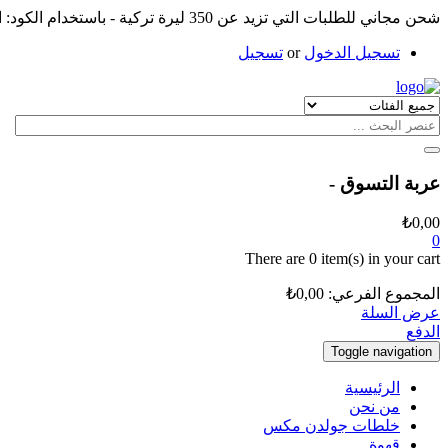
شحن مجاني للطلبات التي تزيد عن 350 ليرة تركية - باستخدام الكود: الشحن
تسجيل الدخول
or
تسجيل
عربة التسوق -
₺
0,00
0
There are
0 item(s)
in your cart
المجموع الفرعي:
0,00
₺
عرض السلة
الدفع
Toggle navigation
الرئيسية
من نحن
خلطات جولدن مكس
قهوة