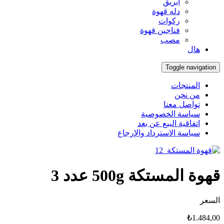
أبريق
‏دله قهوة
ركوات
فناجين قهوة
مصب
هال
Toggle navigation
المنتجات
من نحن
تواصل معنا
سياسة الخصوصية
اتفاقية البيع عن بعد
سياسة الاسترداد والإرجاع
قهوة المستكة 500g عدد 3
السعر
₺
1.484,00