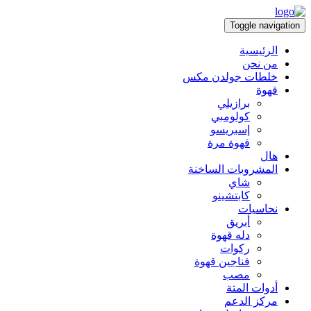
Toggle navigation
الرئيسية
من نحن
خلطات جولدن مكس
قهوة
برازيلي
كولومبي
إسبريسو
قهوة مرة
هال
المشروبات الساخنة
شاي
كابتشينو
نحاسيات
أبريق
‏دله قهوة
ركوات
فناجين قهوة
مصب
أدوات المتة
مركز الدعم