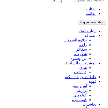
X
الفئات
القائمة
Toggle navigation
أدوات المته
الضيافة
حلاوة الشوفان
راحة
سكاكر
شكولاته
من وسلوى
المشروبات الساخنة
شاي
كابتشينو
خلطات جولدن مكس
قهوة
إسبريسو
برازيلي
كولومبي
قهوة مرة
نحاسيات