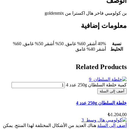
الوصف
بن كولومبي فاخر هال اكسترا من
goldenmix
معلومات إضافية
نسبة
40% أشقر 60% غامق, 50% أشقر 50% غامق, 60%
الخليط
أشقر 40% غامق
Related Products
كمية خلطة السلطان 250g عدد 4
أضف إلى السلة
خلطة السلطان 250g عدد 4
₺
1.204,00
أضف إلى السلة
هناك العديد من الأشكال المختلفة لهذا المنتج. يمكن