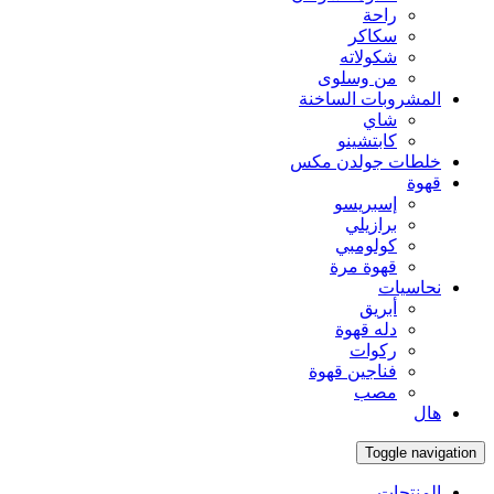
راحة
سكاكر
شكولاته
من وسلوى
المشروبات الساخنة
شاي
كابتشينو
خلطات جولدن مكس
قهوة
إسبريسو
برازيلي
كولومبي
قهوة مرة
نحاسيات
أبريق
‏دله قهوة
ركوات
فناجين قهوة
مصب
هال
Toggle navigation
المنتجات