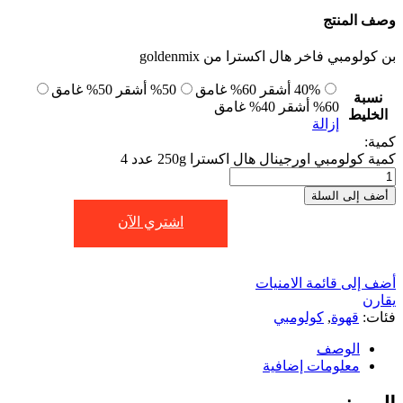
وصف المنتج
بن كولومبي فاخر هال اكسترا من
goldenmix
40% أشقر 60% غامق
50% أشقر 50% غامق
نسبة
60% أشقر 40% غامق
الخليط
إزالة
كمية:
كمية كولومبي اورجينال هال اكسترا 250g عدد 4
أضف إلى السلة
اشتري الآن
أضف إلى قائمة الامنيات
يقارن
فئات:
قهوة
,
كولومبي
الوصف
معلومات إضافية