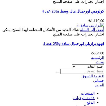
اختيار الخيارات على صفحة المنتج
كولومبي اورجينال هال وسط 250g عدد 4
₺
1.119,00
أضف إلى السلة
هناك العديد من الأشكال المختلفة لهذا المنتج. يمكن
اختيار الخيارات على صفحة المنتج
قهوة برازيلي اورجينال سادة 250g عدد 4
₺
864,00
الرئيسية
يبحث
0
عربة التسوق
حسابي
المزيد
المنتجات
قائمة الرغبات
الدفع