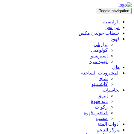
Toggle navigation
الرئيسية
من نحن
خلطات جولدن مكس
قهوة
برازيلي
كولومبي
إسبريسو
قهوة مرة
هال
المشروبات الساخنة
شاي
كابتشينو
نحاسيات
أبريق
‏دله قهوة
ركوات
فناجين قهوة
مصب
أدوات المتة
مركز الدعم