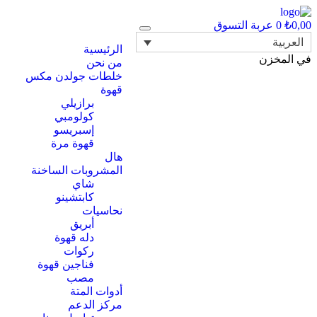
0,00
₺
0
عربة التسوق
Toggle
العربية
navigation
الرئيسية
في المخزن
من نحن
خلطات جولدن مكس
قهوة
برازيلي
كولومبي
إسبريسو
قهوة مرة
هال
المشروبات الساخنة
شاي
كابتشينو
نحاسيات
أبريق
‏دله قهوة
ركوات
فناجين قهوة
مصب
أدوات المتة
مركز الدعم