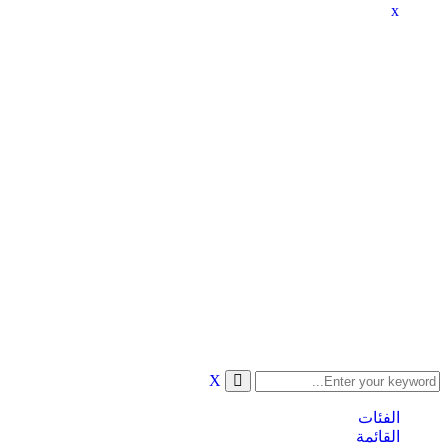
x
X
الفئات
القائمة