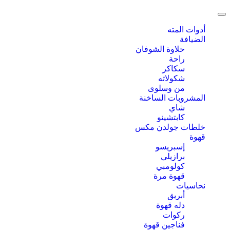
Toggle
navigation
أدوات المته
الضيافة
حلاوة الشوفان
راحة
سكاكر
شكولاته
من وسلوى
المشروبات الساخنة
شاي
كابتشينو
خلطات جولدن مكس
قهوة
إسبريسو
برازيلي
كولومبي
قهوة مرة
نحاسيات
أبريق
‏دله قهوة
ركوات
فناجين قهوة