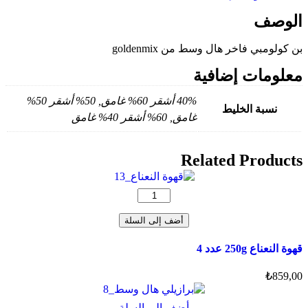
الوصف
بن كولومبي فاخر هال وسط من
goldenmix
معلومات إضافية
40% أشقر 60% غامق, 50% أشقر 50%
نسبة الخليط
غامق, 60% أشقر 40% غامق
Related Products
كمية
قهوة
النعناع
أضف إلى السلة
250g
عدد
قهوة النعناع 250g عدد 4
4
₺
859,00
هناك
أضف إلى السلة