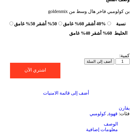
بن كولومبي فاخر هال وسط من
goldenmix
نسبة
40% أشقر 60% غامق
50% أشقر 50% غامق
الخليط
60% أشقر 40% غامق
كمية:
كمية
أضف إلى السلة
كولومبي
اشتري الآن
اورجينال
هال
وسط
250g
أضف إلى قائمة الامنيات
عدد
4
يقارن
فئات:
قهوة
,
كولومبي
الوصف
معلومات إضافية