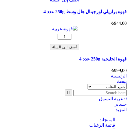
العديد
من
قهوة برازيلي اورجينال هال وسط 250g عدد 4
الأشكال
المختلفة
₺
944,00
لهذا
المنتج.
كمية
يمكن
‏قهوة
اختيار
الخليجية
أضف إلى السلة
الخيارات
250g
على
عدد
‏قهوة الخليجية 250g عدد 4
صفحة
4
المنتج
₺
999,00
الرئيسية
يبحث
0
عربة التسوق
حسابي
المزيد
المنتجات
قائمة الرغبات