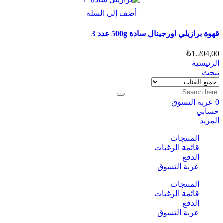
المنتج.
هناك
أضف إلى السلة
يمكن
العديد
اختيار
من
قهوة برازيلي اورجينال سادة 500g عدد 3
الخيارات
الأشكال
على
المختلفة
₺
1.204,00
صفحة
لهذا
الرئيسية
المنتج
المنتج.
يبحث
يمكن
اختيار
الخيارات
0
عربة التسوق
على
حسابي
صفحة
المزيد
المنتج
المنتجات
قائمة الرغبات
الدفع
عربة التسوق
المنتجات
قائمة الرغبات
الدفع
عربة التسوق