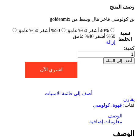
وصف المنتج
بن كولومبي فاخر هال وسط من
goldenmix
40% أشقر 60% غامق
50% أشقر 50% غامق
نسبة
60% أشقر 40% غامق
الخليط
إزالة
كمية:
كمية
قهوة
أضف إلى السلة
كولومبية
اشتري الآن
اورجينال
هال
وسط
500g
أضف إلى قائمة الامنيات
عدد
يقارن
3
فئات:
قهوة
,
كولومبي
الوصف
معلومات إضافية
الوصف