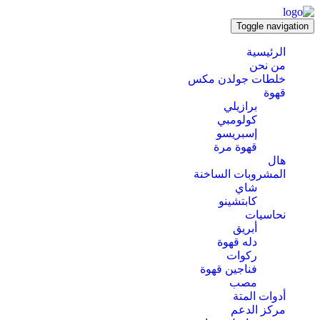
Toggle navigation
الرئيسية
من نحن
خلطات جولدن مكس
قهوة
برازيلي
كولومبي
إسبريسو
قهوة مرة
هال
المشروبات الساخنة
شاي
كابتشينو
نحاسيات
أبريق
‏دله قهوة
ركوات
فناجين قهوة
مصب
أدوات المتة
مركز الدعم