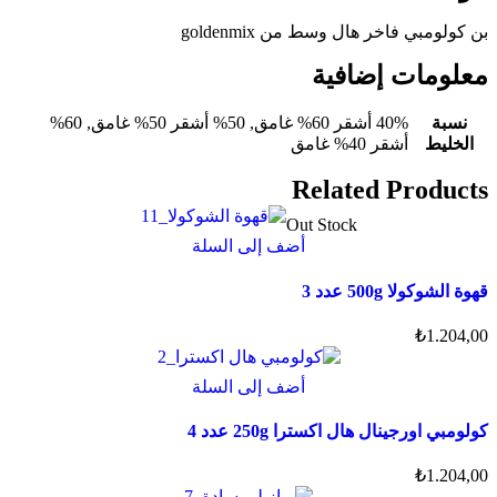
بن كولومبي فاخر هال وسط من
goldenmix
معلومات إضافية
نسبة
40% أشقر 60% غامق, 50% أشقر 50% غامق, 60%
الخليط
أشقر 40% غامق
Related Products
Out Stock
أضف إلى السلة
قهوة الشوكولا 500g عدد 3
₺
1.204,00
هناك
أضف إلى السلة
العديد
من
كولومبي اورجينال هال اكسترا 250g عدد 4
الأشكال
المختلفة
₺
1.204,00
لهذا