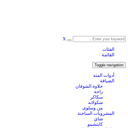
X
الفئات
القائمة
Toggle navigation
أدوات المته
الضيافة
حلاوة الشوفان
راحة
سكاكر
شكولاته
من وسلوى
المشروبات الساخنة
شاي
كابتشينو