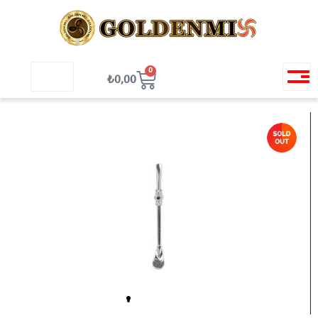
0
Toggle
₺
0,00
navigation