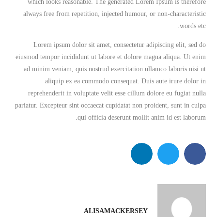
which looks reasonable. The generated Lorem Ipsum is therefore
always free from repetition, injected humour, or non-characteristic
words etc.
Lorem ipsum dolor sit amet, consectetur adipiscing elit, sed do
eiusmod tempor incididunt ut labore et dolore magna aliqua. Ut enim
ad minim veniam, quis nostrud exercitation ullamco laboris nisi ut
aliquip ex ea commodo consequat. Duis aute irure dolor in
reprehenderit in voluptate velit esse cillum dolore eu fugiat nulla
pariatur. Excepteur sint occaecat cupidatat non proident, sunt in culpa
qui officia deserunt mollit anim id est laborum.
ALISAMACKERSEY