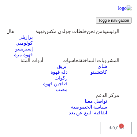
Toggle navigation
الرئيسية
من نحن
خلطات جولدن مكس
قهوة
هال
برازيلي
كولومبي
إسبريسو
قهوة مرة
المشروبات الساخنة
نحاسيات
أدوات المتة
شاي
أبريق
كابتشينو
‏دله قهوة
ركوات
فناجين قهوة
مصب
مركز الدعم
تواصل معنا
سياسة الخصوصية
اتفاقية البيع عن بعد
0
₺
0,00