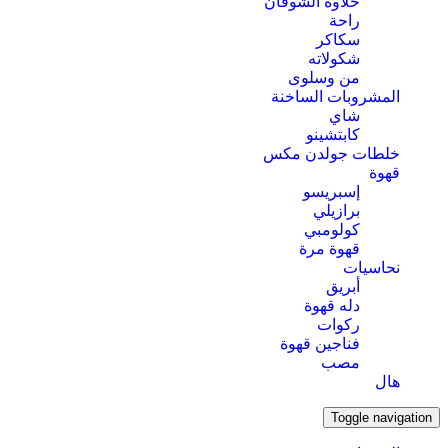
حلاوة الشوفان
راحة
سكاكر
شكولاته
من وسلوى
المشروبات الساخنة
شاي
كابتشينو
خلطات جولدن مكس
قهوة
إسبريسو
برازيلي
كولومبي
قهوة مرة
نحاسيات
أبريق
‏دله قهوة
ركوات
فناجين قهوة
مصب
هال
Toggle navigation