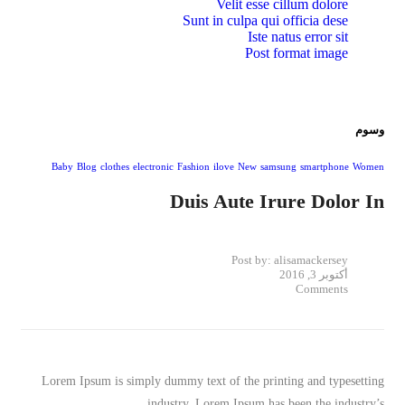
Velit esse cillum dolore
Sunt in culpa qui officia dese
Iste natus error sit
Post format image
وسوم
Baby
Blog
clothes
electronic
Fashion
ilove
New
samsung
smartphone
Women
Duis Aute Irure Dolor In
Post by:
alisamackersey
أكتوبر 3, 2016
Comments
Lorem Ipsum is simply dummy text of the printing and typesetting
industry. Lorem Ipsum has been the industry’s