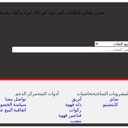
شحن مجاني للطلبات التي تزيد عن 350 ليرة تركية - باستخدام الكود: الشحن
لمشروبات الساخنة
نحاسيات
أدوات المتة
مركز الدعم
شاي
أبريق
تواصل معنا
كابتشينو
‏دله قهوة
سياسة الخصو
ركوات
اتفاقية البيع ع
فناجين قهوة
مصب