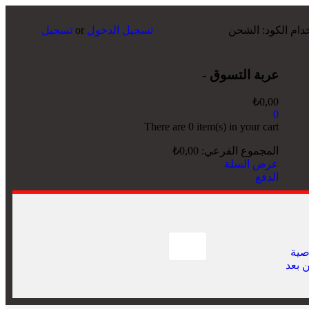
تسجيل الدخول
or
تسجيل
عربة التسوق -
₺
0,00
0
There are
0 item(s)
in your cart
المجموع الفرعي:
0,00
₺
عرض السلة
الدفع
صية
ن بعد