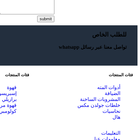
submit
للطلب الخاص
تواصل معنا عبر رسائل whatsapp
فئات المنتجات
فئات المنتجات
أدوات المته
قهوة
الضيافة
إسبريسو
المشروبات الساخنة
برازيلي
خلطات جولدن مكس
قهوة مر
نحاسيات
كولومبي
هال
التعليمات
معلومات عنا