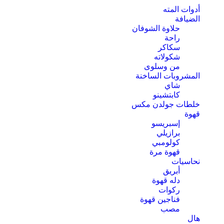
أدوات المته
الضيافة
حلاوة الشوفان
راحة
سكاكر
شكولاته
من وسلوى
المشروبات الساخنة
شاي
كابتشينو
خلطات جولدن مكس
قهوة
إسبريسو
برازيلي
كولومبي
قهوة مرة
نحاسيات
أبريق
‏دله قهوة
ركوات
فناجين قهوة
مصب
هال