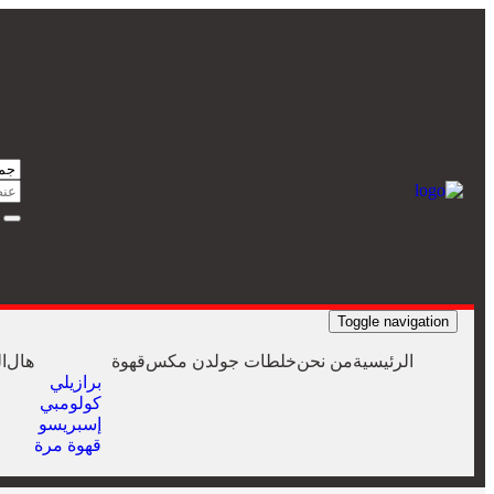
Toggle navigation
الرئيسية
من نحن
خلطات جولدن مكس
قهوة
هال
ا
برازيلي
كولومبي
إسبريسو
قهوة مرة