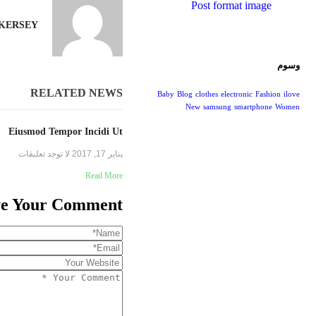
Post format image
KERSEY
وسوم
RELATED NEWS
Baby
Blog
clothes
electronic
Fashion
ilove
New
samsung
smartphone
Women
Eiusmod Tempor Incidi Ut
يناير 17, 2017
لا توجد تعليقات
Read More
e Your Comment