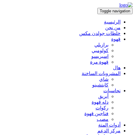
Toggle navigation
الرئيسية
من نحن
خلطات جولدن مكس
قهوة
برازيلي
كولومبي
إسبريسو
قهوة مرة
هال
المشروبات الساخنة
شاي
كابتشينو
نحاسيات
أبريق
‏دله قهوة
ركوات
فناجين قهوة
مصب
أدوات المتة
مركز الدعم