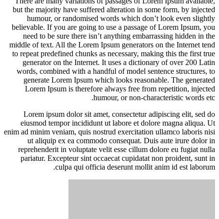
There are many variations of passages of Lorem Ipsum available,
but the majority have suffered alteration in some form, by injected
humour, or randomised words which don’t look even slightly
believable. If you are going to use a passage of Lorem Ipsum, you
need to be sure there isn’t anything embarrassing hidden in the
middle of text. All the Lorem Ipsum generators on the Internet tend
to repeat predefined chunks as necessary, making this the first true
generator on the Internet. It uses a dictionary of over 200 Latin
words, combined with a handful of model sentence structures, to
generate Lorem Ipsum which looks reasonable. The generated
Lorem Ipsum is therefore always free from repetition, injected
humour, or non-characteristic words etc.
Lorem ipsum dolor sit amet, consectetur adipiscing elit, sed do
eiusmod tempor incididunt ut labore et dolore magna aliqua. Ut
enim ad minim veniam, quis nostrud exercitation ullamco laboris nisi
ut aliquip ex ea commodo consequat. Duis aute irure dolor in
reprehenderit in voluptate velit esse cillum dolore eu fugiat nulla
pariatur. Excepteur sint occaecat cupidatat non proident, sunt in
culpa qui officia deserunt mollit anim id est laborum.