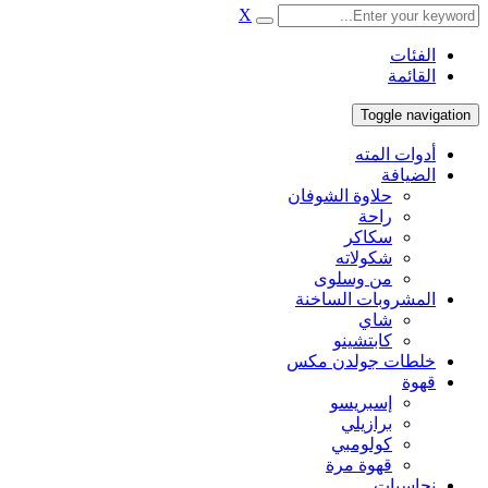
X
الفئات
القائمة
Toggle navigation
أدوات المته
الضيافة
حلاوة الشوفان
راحة
سكاكر
شكولاته
من وسلوى
المشروبات الساخنة
شاي
كابتشينو
خلطات جولدن مكس
قهوة
إسبريسو
برازيلي
كولومبي
قهوة مرة
نحاسيات