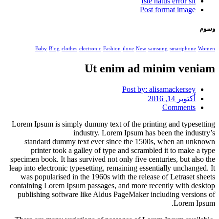
Iste natus error sit
Post format image
وسوم
Baby
Blog
clothes
electronic
Fashion
ilove
New
samsung
smartphone
Women
Ut enim ad minim veniam
Post by:
alisamackersey
أكتوبر 14, 2016
Comments
Lorem Ipsum is simply dummy text of the printing and typesetting
industry. Lorem Ipsum has been the industry’s
standard dummy text ever since the 1500s, when an unknown
printer took a galley of type and scrambled it to make a type
specimen book.
It has survived not only five centuries, but also the
leap into electronic typesetting, remaining essentially unchanged. It
was popularised in the 1960s with the release of Letraset sheets
containing Lorem Ipsum passages, and more recently with desktop
publishing software like Aldus PageMaker including versions of
Lorem Ipsum.